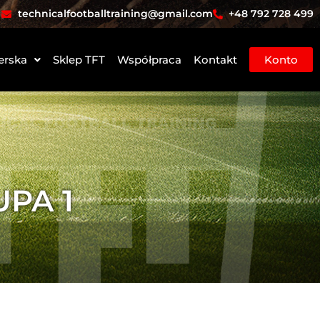
technicalfootballtraining@gmail.com
+48 792 728 499
erska
Sklep TFT
Współpraca
Kontakt
Konto
PA 1