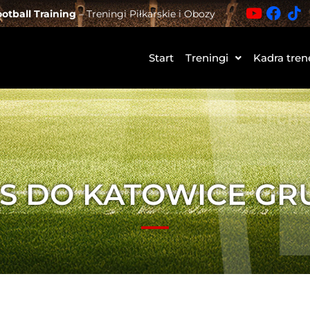
otball Training
– Treningi Piłkarskie i Obozy
Start
Treningi
Kadra tren
IS DO KATOWICE GRU