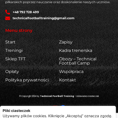
piłkarskich poprzez nauczanie oraz doskonalenie naszych uczniów.
+48 792 728 499
technicalfootballtraining@gmail.com
Menu strony
Start
Zapisy
Treningi
Kadra trenerska
Sklep TFT
Obozy – Technical
Football Camp
Opłaty
Współpraca
Polityka prywatności
Kontakt
© Copyright 2024 by
Technical Football Training
–
Ustawienia ciasteczek
Pliki ciasteczek
Używamy plików cookies. Kliknięcie „Akceptuj” oznacza zgodę.