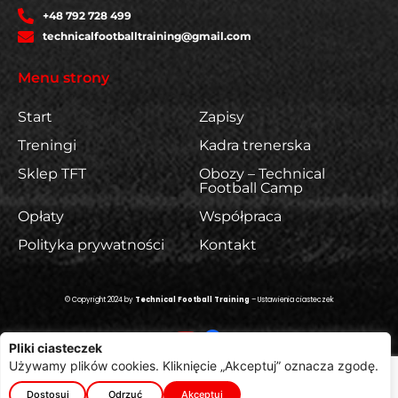
+48 792 728 499
technicalfootballtraining@gmail.com
Menu strony
Start
Zapisy
Treningi
Kadra trenerska
Sklep TFT
Obozy – Technical
Football Camp
Opłaty
Współpraca
Polityka prywatności
Kontakt
© Copyright 2024 by
Technical Football Training
–
Ustawienia ciasteczek
Pliki ciasteczek
Używamy plików cookies. Kliknięcie „Akceptuj” oznacza zgodę.
Projekt i wykonanie:
Pozyskuj-Klientow.pl
Dostosuj
Odrzuć
Akceptuj