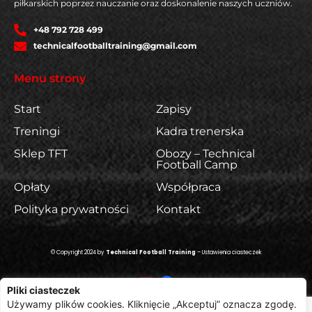
piłkarskich poprzez nauczanie oraz doskonalenie naszych uczniów.
+48 792 728 499
technicalfootballtraining@gmail.com
Menu strony
Start
Zapisy
Treningi
Kadra trenerska
Sklep TFT
Obozy – Technical
Football Camp
Opłaty
Współpraca
Polityka prywatności
Kontakt
© Copyright 2024 by
Technical Football Training
–
Ustawienia ciasteczek
Pliki ciasteczek
Używamy plików cookies. Kliknięcie „Akceptuj” oznacza zgodę.