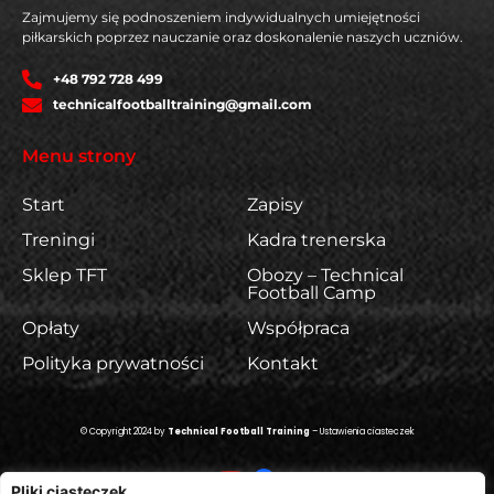
Zajmujemy się podnoszeniem indywidualnych umiejętności
piłkarskich poprzez nauczanie oraz doskonalenie naszych uczniów.
+48 792 728 499
technicalfootballtraining@gmail.com
Menu strony
Start
Zapisy
Treningi
Kadra trenerska
Sklep TFT
Obozy – Technical
Football Camp
Opłaty
Współpraca
Polityka prywatności
Kontakt
© Copyright 2024 by
Technical Football Training
–
Ustawienia ciasteczek
Pliki ciasteczek